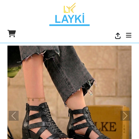
السابق
التالي