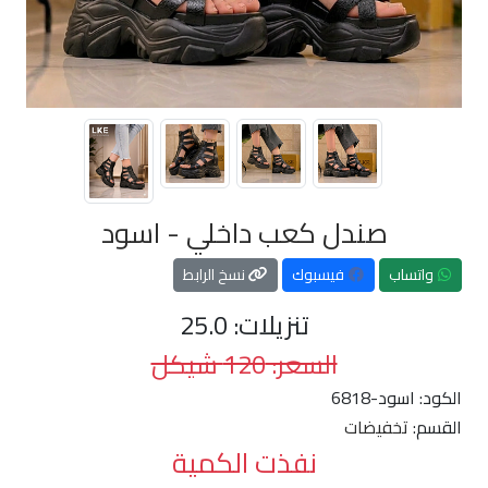
صندل كعب داخلي - اسود
واتساب
فيسبوك
نسخ الرابط
تنزيلات: 25.0
السعر: 120 شيكل
الكود:
6818-اسود
القسم:
تخفيضات
نفذت الكمية