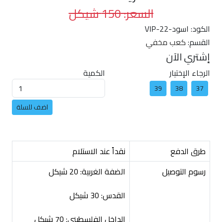
السعر: 150 شيكل
الكود:
VIP-22-اسود
القسم:
كعب مخفي
إشتري الآن
الرجاء الإختيار
الكمية
39
38
37
طرق الدفع
نقداً عند الاستلام
رسوم التوصيل
الضفة الغربية: 20 شيكل
القدس: 30 شيكل
الداخل الفلسطيني: 70 شيكل