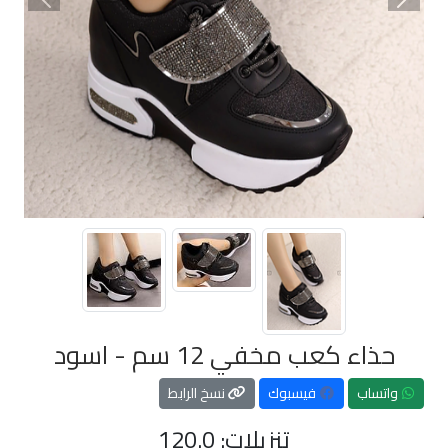
السابق
التالي
حذاء كعب مخفي 12 سم - اسود
واتساب
فيسبوك
نسخ الرابط
تنزيلات: 120.0