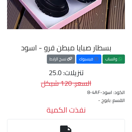
بسطار صبايا مبطن فرو - اسود
واتساب
فيسبوك
نسخ الرابط
تنزيلات: 25.0
السعر: 120 شيكل
الكود:
8-4AF-اسود
القسم:
بابوج -
نفذت الكمية