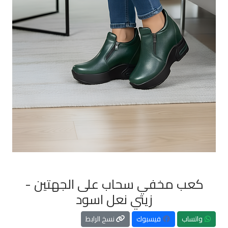
كعب مخفي سحاب على الجهتين -
زيتي نعل اسود
واتساب
فيسبوك
نسخ الرابط