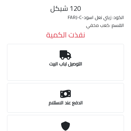
120
شيكل
الكود:
FARJ-C-زيتي نعل اسود
القسم:
كعب مخفي
نفذت الكمية
التوصيل لباب البيت
الدفع عند الاستلام