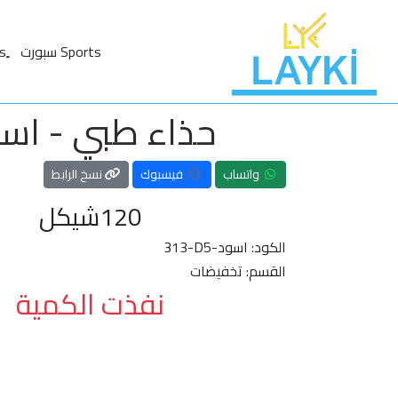
Sports سبورت
حذاء طبي - اس
واتساب
فيسبوك
نسخ الرابط
120
شيكل
الكود:
313-D5-اسود
القسم:
تخفيضات
نفذت الكمية