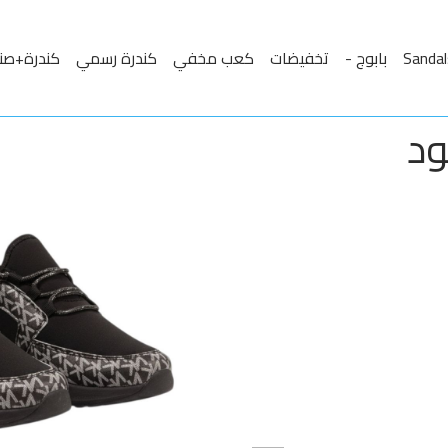
بابوج -
تخفيضات
كعب مخفي
كندرة رسمي
كندرة+صن
ود