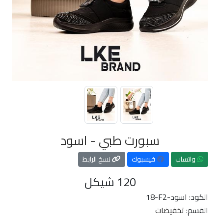
سبورت طبي - اسود
واتساب
فيسبوك
نسخ الرابط
120
شيكل
الكود:
18-F2-اسود
القسم:
تخفيضات