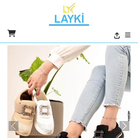
السابق
التالي