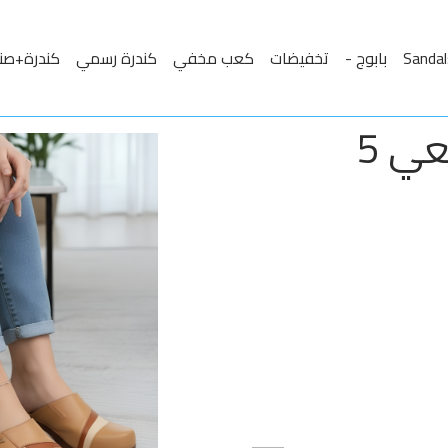
بابوج -
تخفيضات
كعب مخفي
كندرة رسمي
كندرة+صن
بابوج طبي جلد طبيعي 5