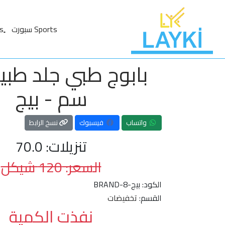
Sports سبورت
سم - بيج
واتساب
فيسبوك
نسخ الرابط
تنزيلات: 70.0
السعر: 120 شيكل
الكود:
BRAND-8-بيج
القسم:
تخفيضات
نفذت الكمية