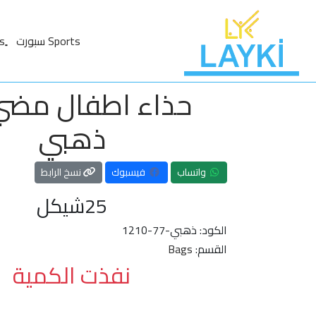
Sports سبورت
حذاء اطفال مضي
ذهبي
واتساب
فيسبوك
نسخ الرابط
25
شيكل
الكود:
1210-77-ذهبي
القسم:
Bags
نفذت الكمية