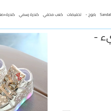
بابوج -
تخفيضات
كعب مخفي
كندرة رسمي
كندرة+صن
ء -