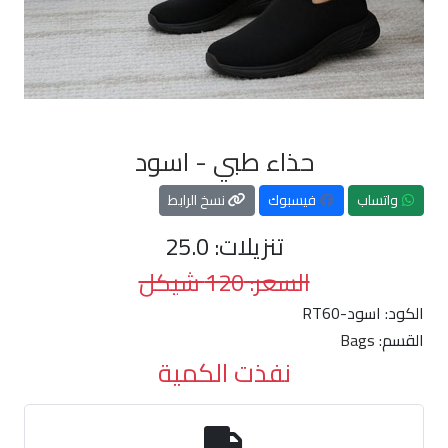
حذاء طبي - اسود
واتساب
فيسبوك
نسخ الرابط
تنزيلات: 25.0
السعر: 120 شيكل
الكود:
RT60-اسود
القسم:
Bags
نفذت الكمية