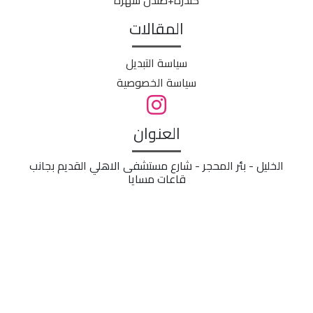
كندرة+صندل سهره
المقالات
سياسة التبديل
سياسة الخصوصية
العنوان
الخليل - بئر المحجر - شارع مستشفى الاهلي القديم بجانب
قاعات مسايا