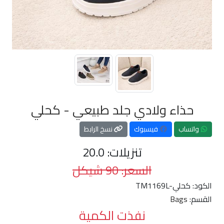
حذاء ولادي جلد طبيعي - كحلي
واتساب
فيسبوك
نسخ الرابط
تنزيلات: 20.0
السعر: 90 شيكل
الكود:
TM1169L-كحلي
القسم:
Bags
نفذت الكمية