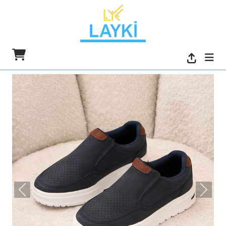
السابق
التالي