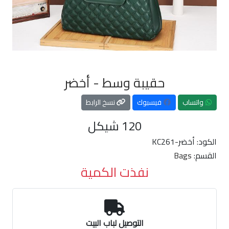
حقيبة وسط - أخضر
واتساب
فيسبوك
نسخ الرابط
120
شيكل
الكود:
KC261-أخضر
القسم:
Bags
نفذت الكمية
التوصيل لباب البيت