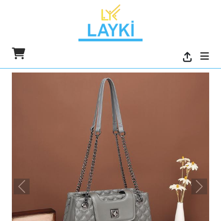
السابق
التالي