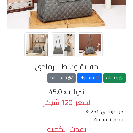
حقيبة وسط - رمادي
واتساب
فيسبوك
نسخ الرابط
تنزيلات: 45.0
السعر: 120 شيكل
الكود:
KC261-رمادي
القسم:
تخفيضات
نفذت الكمية