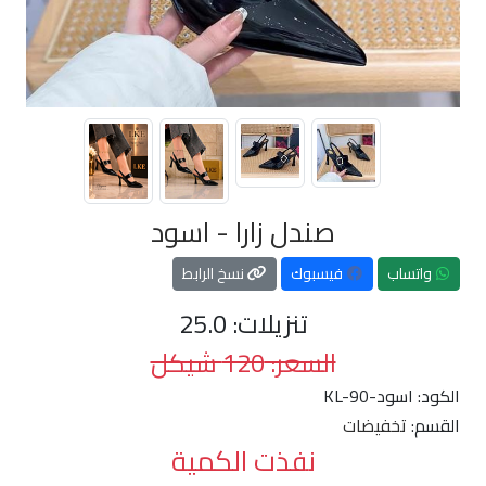
صندل زارا - اسود
واتساب
فيسبوك
نسخ الرابط
تنزيلات: 25.0
السعر: 120 شيكل
الكود:
KL-90-اسود
القسم:
تخفيضات
نفذت الكمية